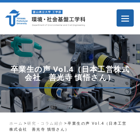
卒業生の声 Vol.4（日本工営株式
会社 善光寺 慎悟さん）
>
>
ホーム
研究・コラム紹介
卒業生の声 Vol.4（日本工営
株式会社 善光寺 慎悟さん）